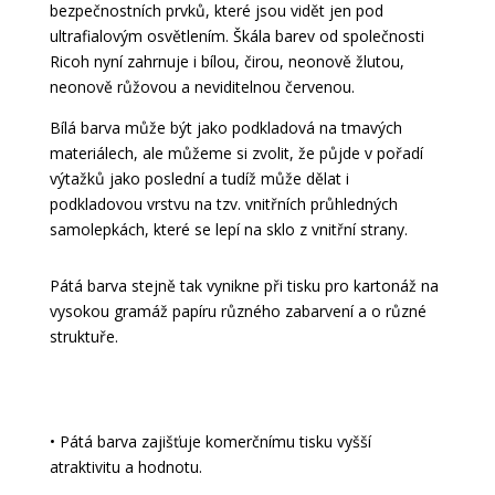
bezpečnostních prvků, které jsou vidět jen pod
ultrafialovým osvětlením. Škála barev od společnosti
Ricoh nyní zahrnuje i bílou, čirou, neonově žlutou,
neonově růžovou a neviditelnou červenou.
Bílá barva může být jako podkladová na tmavých
materiálech, ale můžeme si zvolit, že půjde v pořadí
výtažků jako poslední a tudíž může dělat i
podkladovou vrstvu na tzv. vnitřních průhledných
samolepkách, které se lepí na sklo z vnitřní strany.
Pátá barva stejně tak vynikne při tisku pro kartonáž na
vysokou gramáž papíru různého zabarvení a o různé
struktuře.
• Pátá barva zajišťuje komerčnímu tisku vyšší
atraktivitu a hodnotu.