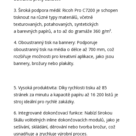
3. Široká podpora médií: Ricoh Pro C7200 je schopen
tisknout na různé typy materiálů, včetně
texturovaných, potahovaných, syntetických
a barevných papírů, a to až do gramáže 360 g/m².
4. Oboustranný tisk na bannery: Podporuje
oboustranný tisk na média o délce až 700 mm, což
rozšiřuje možnosti pro kreativní aplikace, jako jsou
bannery, brožury nebo plakáty.
5. Vysoká produktivita: Díky rychlosti tisku až 85
stránek za minutu a kapacitě papíru až 16 200 listů je
stroj ideální pro rychlé zakázky.
6. Integrované dokončovací funkce: Nabízí širokou
škálu volitelných inline dokončovacích modulů, jako je
sešívání, skládání, děrování nebo tvorba brožur, což
usnadňuje a zrychluje výrobní proces.