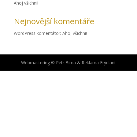
Ahoj všichni!
Nejnovější komentáře
WordPress komentátor
:
Ahoj všichni!
Webmastering © Petr Bíma & Reklama Frýdlant